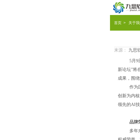
首
首页
>
关于我
页
产

品
解
来源：
九思
技
决
成
5月
术
方
功
微
新论坛”将

案
案
信
关
成果，围绕

例
办
于
企
作为
创新为内核

公
我
业
九
领先的AI

们
文
思
CEO

化
动
说
荣
品牌

态

多年
誉
发
权威荣誉，