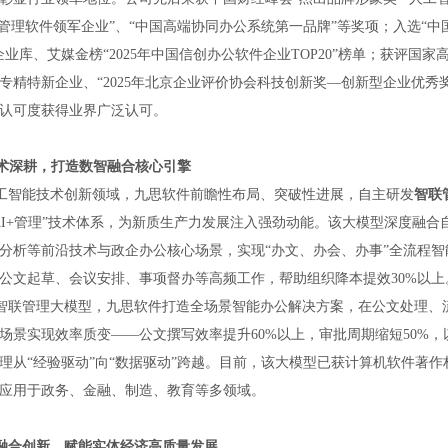
国管理软件领军企业”、“中国高端协同办公系统第一品牌”等奖项；入选“中
企业库、艾媒金榜“2025年中国信创办公软件企业TOP20”榜单；获评国家
专精特新企业、“2025年北京企业评价协会科技创新奖—创新型企业优秀
认可度获得业界广泛认可。
技术深耕，打造数智融合核心引擎
工智能技术创新领域，九思软件前瞻性布局、突破性进展，自主研发
智联
AI+管理”技术体系，为新质生产力发展注入强劲动能。该大模型深度融合
分析等前沿技术与政企办公核心场景，实现“办文、办会、办事”全流程智
公文起草、会议安排、事项督办等高频工作，帮助组织降本提效30%以上
智联管理大模型，九思软件打造全场景智能办公解决方案，在公文处理、
场景实现效率质变
——公文撰写效率提升60%以上，审批周期缩短50%
理从“经验驱动”向“数据驱动”跨越。目前，该大模型已获计算机软件著作
应用于政务、金融、制造、教育等多领域。
融合创新，赋能实体经济高质量发展