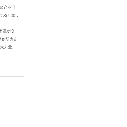
赋能产业升
能”双引擎，
术研发投
术创新为支
更大力量。