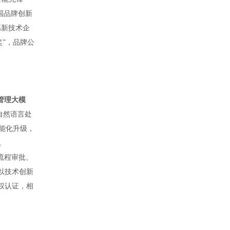
国品牌创新
高新技术企
奖”，品牌公
管理大模
自然语言处
能化升级，
。
流程审批、
，以技术创新
权认证，相