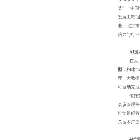

资
展
九
奖”、“中
质
历
思
联
发展工程”

程
全
系
客
业、北京市

国
信力与行业
我
户
管

们
回
理
AI

访
员
在人

登
型
，构建
“
理、大数据
录
可自动完成

依托
会议管理等
推动组织管
关技术广泛
锚定