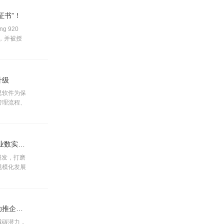
证书”！
 920
”，并被授
升级
思软件为保
管理流程、
向数字化、
活动丨坚守自主创新 彰显企业韧性，九思软件助力产业数实融合
研发，打磨
规模化发展
活动丨九思软件：深耕绿色协同办公，以数字化方案助推企业双碳转型
减碳潜力，