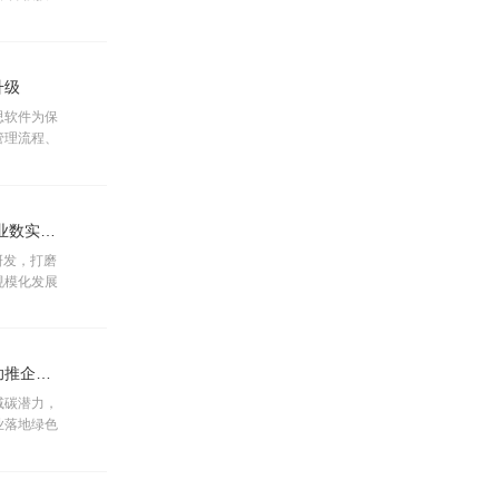
升级
思软件为保
管理流程、
向数字化、
活动丨坚守自主创新 彰显企业韧性，九思软件助力产业数实融合
研发，打磨
规模化发展
活动丨九思软件：深耕绿色协同办公，以数字化方案助推企业双碳转型
减碳潜力，
业落地绿色