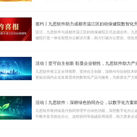
予“KUNPENG COMPATIBLE 证书及认证徽标的使用权”。
签约丨九思软件助力成都市温江区妇幼保健院数智化
近日，九思软件与成都市温江区妇幼保健院正式达成合作。九
健院打造一体化智慧办公解决方案，助力打破办公壁垒、优化
提升运营效率，全面推动医院行政管理、运营管控与医疗服务
规范化、智能化升级。
九思软件将立足全球视野、坚持自主创新，深耕AI与信创技术
更贴合国内企业发展需求的数智化产品与服务，为新质生产力
注入长效数字动能。
九思软件将持续迭代协同管理平台绿色功能，深挖数字化办公
不断丰富无纸化办公、远程协同等低碳应用场景，助力更多企
办公模式。