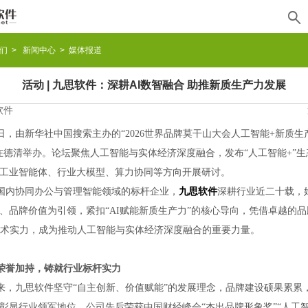

们
>
新闻中心
> 媒体报道
活动 | 九思软件：深耕AI数智融合 助推新质生产力发展
软件
9日，由新华社中国搜索主办的“2026世界品牌莫干山大会人工智能+新质
在德清举办。论坛聚焦人工智能与实体经济深度融合，发布“人工智能+”
工业智能体、行业大模型、算力协同等方向开展研讨。
国内协同办公与管理智能领域的标杆企业，
九思软件
深耕行业近二十载，
、品牌价值为引领，紧扣
“AI赋能新质生产力”的核心导向，凭借卓越的
技术实力，成为推动人工智能与实体经济深度融合的重要力量。
荣誉加持，铸就行业标杆实力
来，九思软件坚守
“自主创新、价值赋能”的发展理念，品牌建设硕果累累
彰显行业领军地位。公司先后荣获中国财经峰会“杰出品牌形象奖”“人工