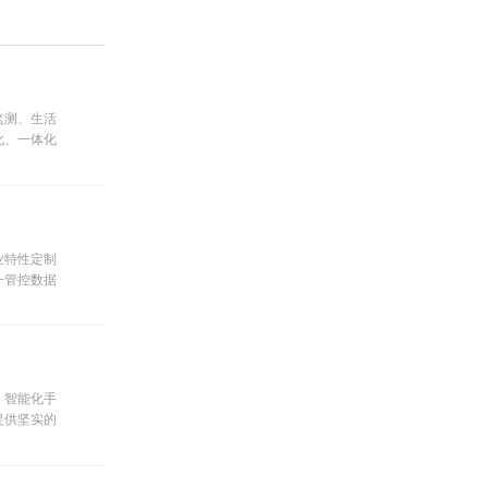
监测、生活
化、一体化
业特性定制
一管控数据
级。
、智能化手
提供坚实的