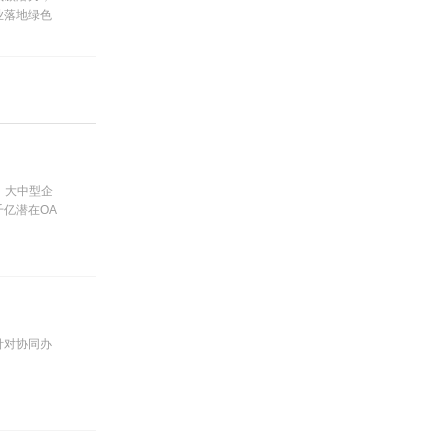
业落地绿色
。大中型企
亿潜在OA
前景广阔。
针对协同办