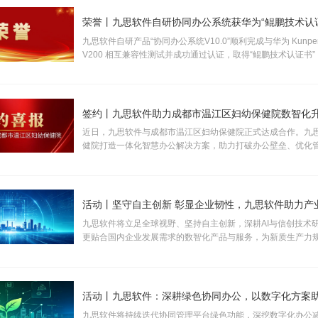
荣誉丨九思软件自研协同办公系统获华为“鲲鹏技术认
九思软件自研产品“协同办公系统V10.0”顺利完成与华为 Kunpeng
V200 相互兼容性测试并成功通过认证，取得“鲲鹏技术认证书
予“KUNPENG COMPATIBLE 证书及认证徽标的使用权”。
签约丨九思软件助力成都市温江区妇幼保健院数智化
近日，九思软件与成都市温江区妇幼保健院正式达成合作。九
健院打造一体化智慧办公解决方案，助力打破办公壁垒、优化
提升运营效率，全面推动医院行政管理、运营管控与医疗服务
规范化、智能化升级。
九思软件将立足全球视野、坚持自主创新，深耕AI与信创技术
更贴合国内企业发展需求的数智化产品与服务，为新质生产力
注入长效数字动能。
九思软件将持续迭代协同管理平台绿色功能，深挖数字化办公