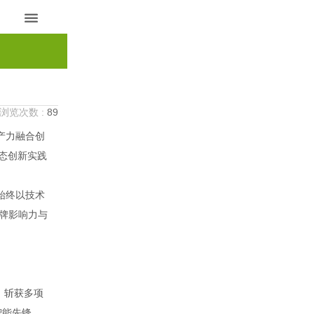

浏览次数 :
89
生产力融合创
生态创新实践
始终以技术
品牌影响力与
，斩获多项
智能先锋