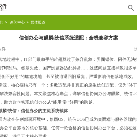

们
>
新闻中心
> 媒体报道
信创办公与麒麟/统信系统适配：全栈兼容方案
软件
落地过程中，
IT部门最棘手的难题莫过于兼容乱象：界面错位、附件无法
打印乱码、签章失效、国产浏览器适配异常……这些问题直接导致很多单
用但不好用”的尴尬境地，甚至被迫退回旧系统，严重影响信创落地成效。
溯源，核心症结只有一个：多数适配并非真正的原生信创适配，仅为
“补
解决兼容性问题。本文聚焦核心痛点，详解信创协同办公与麒麟、统信U
，助力政企实现信创办公从“能用”到“好用”的跨越。
麒麟
/统信：信创办公的主流系统载体
国内政企信创部署环境中，麒麟
OS、统信UOS已成为桌面端与服务器端
办公平台落地的核心基础。任何一款合格的信创协同办公平台，必须在这
适配，满足五大核心要求：