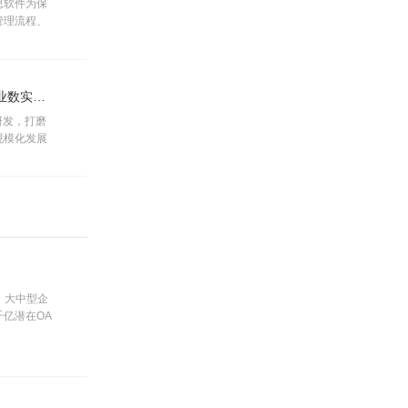
思软件为保
管理流程、
向数字化、
活动丨坚守自主创新 彰显企业韧性，九思软件助力产业数实融合
研发，打磨
规模化发展
。大中型企
亿潜在OA
前景广阔。