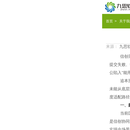
首
首页
>
关于我
页
产

品
解
来源：
九思
技
决
成
信创
术
方
功
微
提交失败、

案
案
信
关
公陷入“能

例
办
于
企
追本
未能从底层

公
我
业
九
度适配路径

们
文
思
CEO
一、

化
动
说
荣
当前

态

是信创协同
誉
发
实现全场景