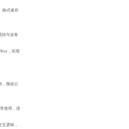
、格式保存
流转与业务
UKey，实现
动，预设公
正常使用，违
交互逻辑，