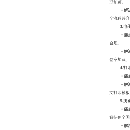
或预览。
•
解
全流程兼容
3.
•
痛
合规。
•
解
签章加载、
4.
•
痛
•
解
文打印模板
5.
•
痛
背信创全国
•
解