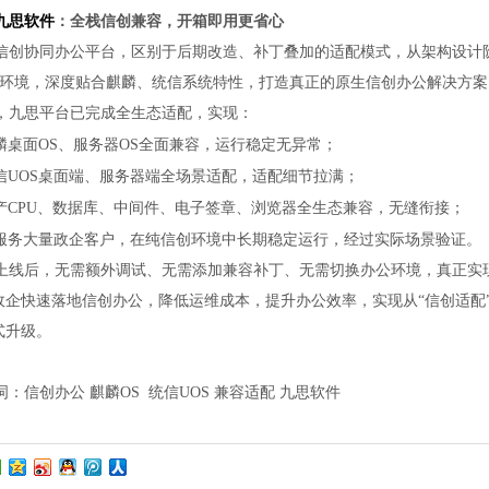
九思软件
：全栈信创兼容，开箱即用更省心
信创协同办公平台，区别于后期改造、补丁叠加的适配模式，从架构设计
环境，深度贴合麒麟、统信系统特性，打造真正的原生信创办公解决方案
，九思平台已完成全生态适配，实现：
麟桌面
OS、服务器OS全面兼容，运行稳定无异常；
信
UOS桌面端、服务器端全场景适配，适配细节拉满；
产
CPU、数据库、中间件、电子签章、浏览器全生态兼容，无缝衔接；
服务大量政企客户，在纯信创环境中长期稳定运行，经过实际场景验证。
上线后，无需额外调试、无需添加兼容补丁、无需切换办公环境，真正实
政企快速落地信创办公，降低运维成本，提升办公效率，实现从“信创适配”
式升级。
词：信创办公
麒麟
OS 统信UOS 兼容适配 九思软件