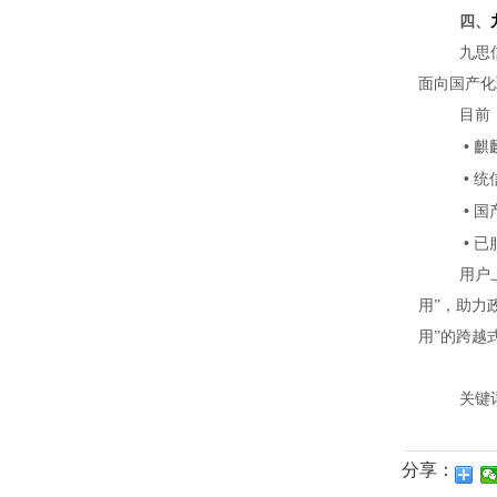
四、
九思
面向国产化
目前
•
麒
•
统
•
国
•
已
用户
用”，助力
用”的跨越
关键
分享：