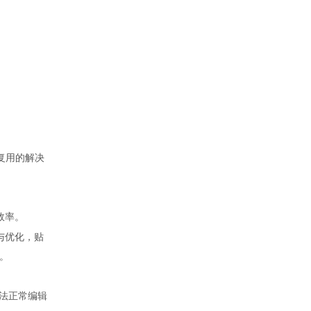
复用的解决
效率。
与优化，贴
。
无法正常编辑