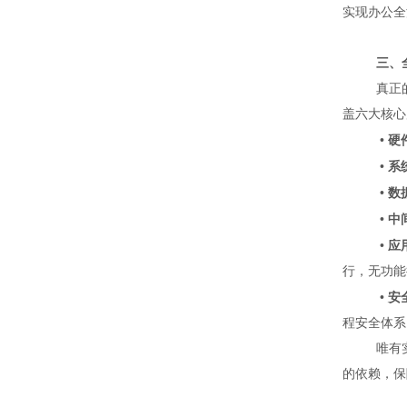
实现办公全
三、
真正
盖六大核心
•
硬
•
系
•
数
•
中
•
应
行，无功能
•
安
程安全体系
唯有
的依赖，保