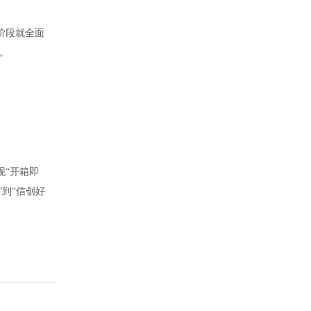
阶段就全面
。
现
“开箱即
到“信创好