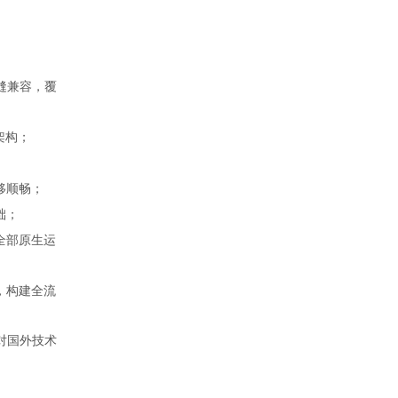
缝兼容，覆
架构；
移顺畅；
础；
全部原生运
，构建全流
对国外技术