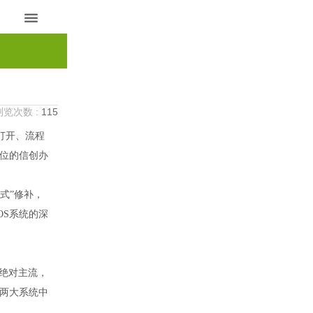

浏览次数 :
115
打开、流程
位的信创办
丁式”修补，
OS系统的深
的绝对主流，
两大系统中