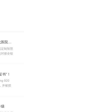
签约｜九思软件携手彭州市第四人民医院，打造一体化医院数智协同管控平台
院定制智慧
统对接全链
办公智慧化
证书”！
 920
”，并被授
升级