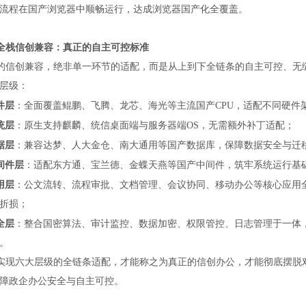
流程在国产浏览器中顺畅运行，达成浏览器国产化全覆盖。
全栈信创兼容：真正的自主可控标准
的信创兼容，绝非单一环节的适配，而是从上到下全链条的自主可控、无
层级：
件层
：全面覆盖鲲鹏、飞腾、龙芯、海光等主流国产
CPU，适配不同硬件
统层
：原生支持麒麟、统信桌面端与服务器端
OS，无需额外补丁适配；
据层
：兼容达梦、人大金仓、南大通用等国产数据库，保障数据安全与迁
间件层
：适配东方通、宝兰德、金蝶天燕等国产中间件，筑牢系统运行基
用层
：公文流转、流程审批、文档管理、会议协同、移动办公等核心应用
折损；
全层
：整合国密算法、审计监控、数据加密、权限管控、日志管理于一体
。
实现六大层级的全链条适配，才能称之为真正的信创办公，才能彻底摆脱
障政企办公安全与自主可控。