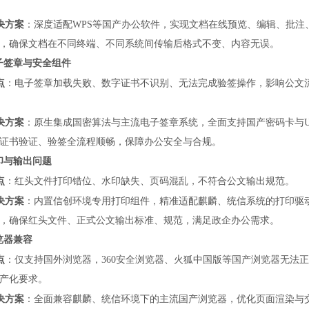
决方案
：深度适配
WPS等国产办公软件，实现文档在线预览、编辑、批注
，确保文档在不同终端、不同系统间传输后格式不变、内容无误。
电子签章与安全组件
点
：电子签章加载失败、数字证书不识别、无法完成验签操作，影响公文
决方案
：原生集成国密算法与主流电子签章系统，全面支持国产密码卡与
证书验证、验签全流程顺畅，保障办公安全与合规。
打印与输出问题
点
：红头文件打印错位、水印缺失、页码混乱，不符合公文输出规范。
决方案
：内置信创环境专用打印组件，精准适配麒麟、统信系统的打印驱
，确保红头文件、正式公文输出标准、规范，满足政企办公需求。
浏览器兼容
点
：仅支持国外浏览器，
360安全浏览器、火狐中国版等国产浏览器无法
产化要求。
决方案
：全面兼容麒麟、统信环境下的主流国产浏览器，优化页面渲染与