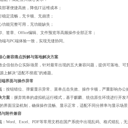
装部署便捷高效，降低
IT运维成本；
行稳定流畅，无卡顿、无崩溃；
心功能完整可用，无功能缺失；
印、签章、
Office编辑、文件预览等高频操作全部正常；
动端与
PC端体验一致，实现无缝协同。
核心兼容痛点拆解与落地解决方案
政企信创办公实际场景，针对最常出现的五大兼容问题，提供可落地、可
源上解决
“适配不彻底”的难题。
桌面端界面与操作异常
点
：按钮错位、弹窗显示异常、菜单点击失效、操作卡顿，严重影响办公
决方案
：摒弃简单的虚拟机运行模式，基于麒麟、统信原生环境进行开发
的界面渲染机制，确保操作流畅、显示正常，适配不同分辨率与显示场景
文档与附件兼容
点
：
Word、Excel、PDF等常用文档在国产系统中出现乱码、格式错乱，