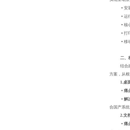

资
展
九
•
安
质
历
思
联
•
运

程
全
系
客
•
核

国
我
户
•
打
管
•
移

们
回
理

访
员
二、

登
结合
录
方案，从根
1.

•
痛
•
解
合国产系统
2.
•
痛