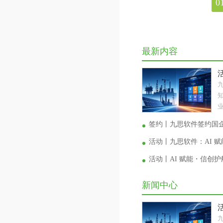
0
最新内容
业
签约丨九思软件签约国
活动丨九思软件：AI 
活动丨AI 赋能・信创
新闻中心