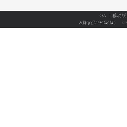
OA
| 移动
友链QQ(
2836974074
)
© 