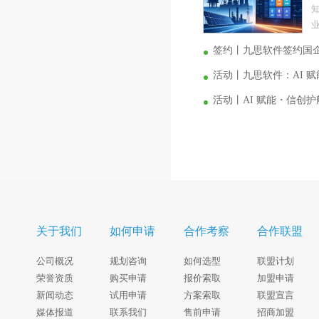
业
签约丨九思软件签约国
活动丨九思软件：AI 
活动丨AI 赋能・信创
关于我们
如何申请
合作考察
合作联盟
公司概况
规划咨询
如何选型
联盟计划
荣誉资质
购买申请
报价索取
加盟申请
新闻动态
试用申请
方案索取
联盟宣言
媒体报道
联系我们
售前申请
招商加盟