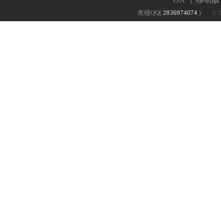
友链QQ(
2836974074
)
© 