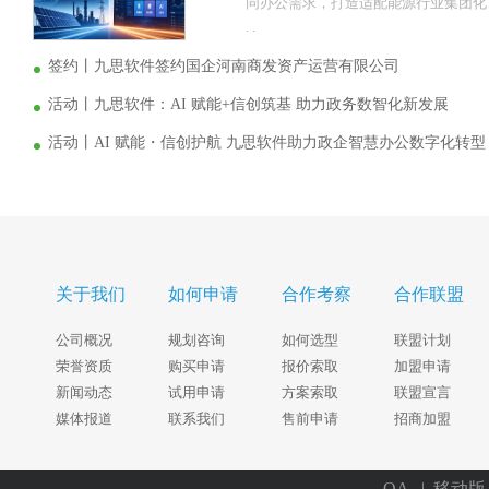
同办公需求，打造适配能源行业集团化、
. .
签约丨九思软件签约国企河南商发资产运营有限公司
活动丨九思软件：AI 赋能+信创筑基 助力政务数智化新发展
活动丨AI 赋能・信创护航 九思软件助力政企智慧办公数字化转型
关于我们
如何申请
合作考察
合作联盟
公司概况
规划咨询
如何选型
联盟计划
荣誉资质
购买申请
报价索取
加盟申请
新闻动态
试用申请
方案索取
联盟宣言
媒体报道
联系我们
售前申请
招商加盟
OA
| 移动