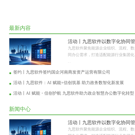
最新内容
活动丨九思软件以数字化协同
九思软件聚焦能源企业组织、流程、数
同办公需求，打造适配能源行业集团化、
. .
签约丨九思软件签约国企河南商发资产运营有限公司
活动丨九思软件：AI 赋能+信创筑基 助力政务数智化新发展
活动丨AI 赋能・信创护航 九思软件助力政企智慧办公数字化转型
新闻中心
活动丨九思软件以数字化协同
九思软件聚焦能源企业组织、流程、数