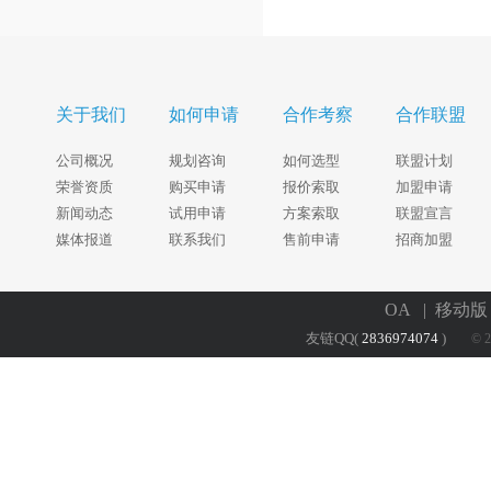
关于我们
如何申请
合作考察
合作联盟
公司概况
规划咨询
如何选型
联盟计划
荣誉资质
购买申请
报价索取
加盟申请
新闻动态
试用申请
方案索取
联盟宣言
媒体报道
联系我们
售前申请
招商加盟
OA
| 移动
友链QQ(
2836974074
)
© 