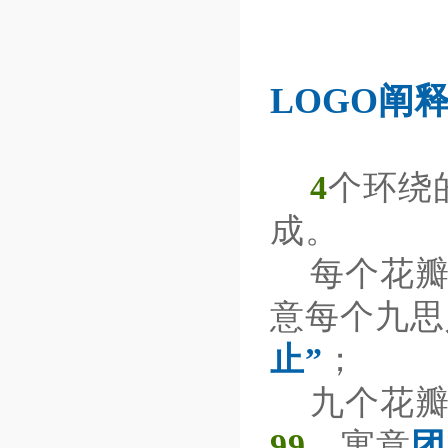
LOGO阐
4
个环绕
成。
每个花瓣
意每个九思
止”
；
九个花瓣
99
，寓意
团