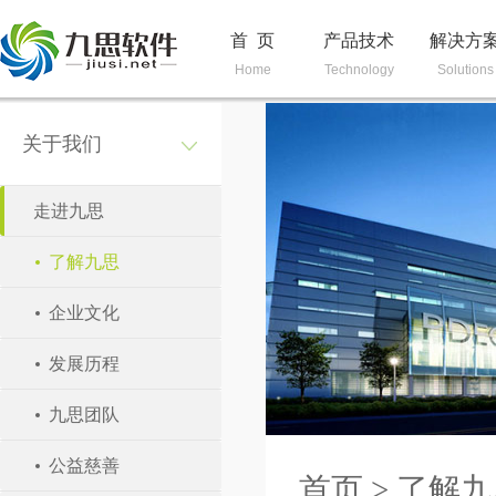
首 页
产品技术
解决方
Home
Technology
Solutions
关于我们
走进九思
了解九思
企业文化
发展历程
九思团队
公益慈善
首页
>
了解九