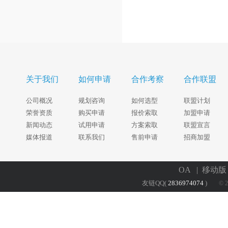
关于我们
如何申请
合作考察
合作联盟
公司概况
规划咨询
如何选型
联盟计划
荣誉资质
购买申请
报价索取
加盟申请
新闻动态
试用申请
方案索取
联盟宣言
媒体报道
联系我们
售前申请
招商加盟
OA
| 移动
友链QQ(
2836974074
)
© 