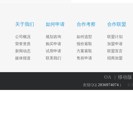
关于我们
如何申请
合作考察
合作联盟
公司概况
规划咨询
如何选型
联盟计划
荣誉资质
购买申请
报价索取
加盟申请
新闻动态
试用申请
方案索取
联盟宣言
媒体报道
联系我们
售前申请
招商加盟
OA
| 移动
友链QQ(
2836974074
)
© 