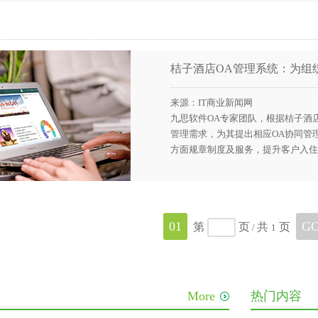
桔子酒店OA管理系统：为组
来源：IT商业新闻网
九思软件OA专家团队，根据桔子酒
管理需求，为其提出相应OA协同管
方面规章制度及服务，提升客户入住
01
G
第
页
共
页
/
1
More
热门内容