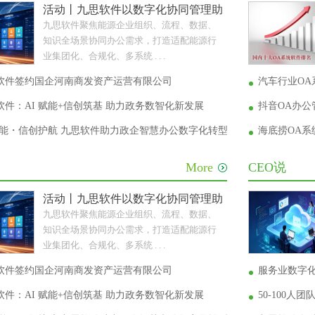
活动丨九思软件以数字化协同管理助力能源企业转型升
九思软件聚焦能源企业组织、流程、数据、
知识全场景协同办公需求，打造适配能源行
业集团化、合规化、多系统 . . .
软件签约国企河南商发资产运营有限公司
汽车行业OA
件：AI 赋能+信创筑基 助力政务数智化新发展
抖音OA办
 赋能・信创护航 九思软件助力政企智慧办公数字化转型
海底捞OA
More
CEO说
活动丨九思软件以数字化协同管理助力能源企业转型升
九思软件聚焦能源企业组织、流程、数据、
知识全场景协同办公需求，打造适配能源行
业集团化、合规化、多系统 . . .
软件签约国企河南商发资产运营有限公司
服务业数字
件：AI 赋能+信创筑基 助力政务数智化新发展
50-100