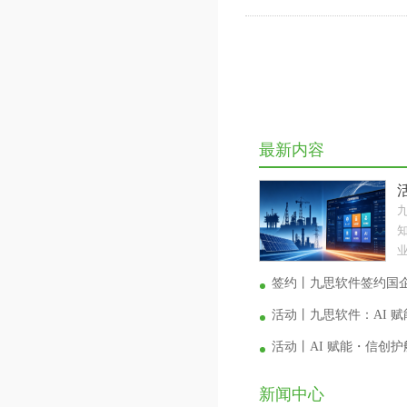
最新内容
业
签约丨九思软件签约国
活动丨九思软件：AI 
活动丨AI 赋能・信创
新闻中心