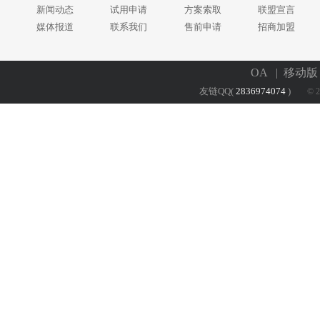
新闻动态
试用申请
方案索取
联盟宣言
媒体报道
联系我们
售前申请
招商加盟
OA
| 移动
友链QQ(
2836974074
)
© 