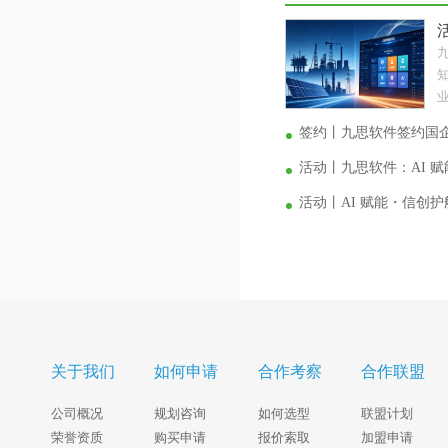
业
签约丨九思软件签约国
活动丨九思软件：AI 
活动丨AI 赋能・信创
关于我们
如何申请
合作考察
合作联盟
公司概况
规划咨询
如何选型
联盟计划
荣誉资质
购买申请
报价索取
加盟申请