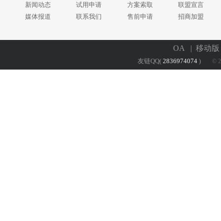
新闻动态
试用申请
方案索取
联盟宣言
媒体报道
联系我们
售前申请
招商加盟
OA
| 移动
友链QQ(
2836974074
)
© 