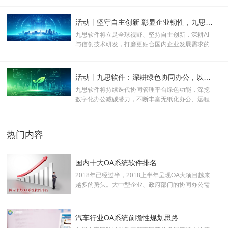
运营效率，全面推动医院行政管理、运营管控与医
疗服务向数字化、规范化、智能化升级。
活动丨坚守自主创新 彰显企业韧性，九思软件助力产业数实融合
九思软件将立足全球视野、坚持自主创新，深耕AI
与信创技术研发，打磨更贴合国内企业发展需求的
数智化产品与服务，为新质生产力规模化发展注入
长效数字动能。
活动丨九思软件：深耕绿色协同办公，以数字化方案助推企业双碳转型
九思软件将持续迭代协同管理平台绿色功能，深挖
数字化办公减碳潜力，不断丰富无纸化办公、远程
协同等低碳应用场景，助力更多企业落地绿色办公
模式。
热门内容
国内十大OA系统软件排名
2018年已经过半，2018上半年呈现OA大项目越来
越多的势头。大中型企业、政府部门的协同办公需
求已开始全面爆发。据了解，约有千亿潜在OA市
场，加之中小企业市场需求逐步释放，市场空间巨
大， 产业前景广阔。
汽车行业OA系统前瞻性规划思路