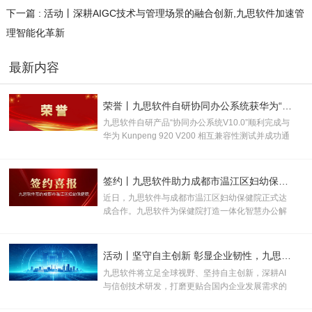
下一篇 : 活动丨深耕AIGC技术与管理场景的融合创新,九思软件加速管
理智能化革新
最新内容
荣誉丨九思软件自研协同办公系统获华为“鲲鹏技术认证书”！
九思软件自研产品“协同办公系统V10.0”顺利完成与
华为 Kunpeng 920 V200 相互兼容性测试并成功通
过认证，取得“鲲鹏技术认证书”，并被授
予“KUNPENG COMPATIBLE 证书及认证徽标的使
用权”。
签约丨九思软件助力成都市温江区妇幼保健院数智化升级
近日，九思软件与成都市温江区妇幼保健院正式达
成合作。九思软件为保健院打造一体化智慧办公解
决方案，助力打破办公壁垒、优化管理流程、提升
运营效率，全面推动医院行政管理、运营管控与医
疗服务向数字化、规范化、智能化升级。
活动丨坚守自主创新 彰显企业韧性，九思软件助力产业数实融合
九思软件将立足全球视野、坚持自主创新，深耕AI
与信创技术研发，打磨更贴合国内企业发展需求的
数智化产品与服务，为新质生产力规模化发展注入