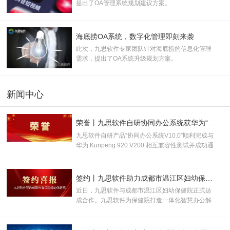
提出了OA管理系统规划建议方案。
海底捞OA系统，数字化管理即刻来袭
此次，九思软件专家团队针对海底捞的信息化管理
需求，提出了OA系统升级规划方案。
新闻中心
荣誉丨九思软件自研协同办公系统获华为“鲲鹏技术认证书”！
九思软件自研产品“协同办公系统V10.0”顺利完成与
华为 Kunpeng 920 V200 相互兼容性测试并成功通
过认证，取得“鲲鹏技术认证书”，并被授
予“KUNPENG COMPATIBLE 证书及认证徽标的使
用权”。
签约丨九思软件助力成都市温江区妇幼保健院数智化升级
近日，九思软件与成都市温江区妇幼保健院正式达
成合作。九思软件为保健院打造一体化智慧办公解
决方案，助力打破办公壁垒、优化管理流程、提升
运营效率，全面推动医院行政管理、运营管控与医
疗服务向数字化、规范化、智能化升级。