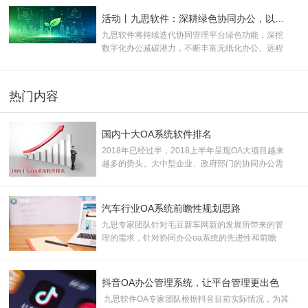
长效数字动能。
活动丨九思软件：深耕绿色协同办公，以数字化方案助推企业双碳转型
九思软件将持续迭代协同管理平台绿色功能，深挖
数字化办公减碳潜力，不断丰富无纸化办公、远程
协同等低碳应用场景，助力更多企业落地绿色办公
模式。
热门内容
国内十大OA系统软件排名
2018年已经过半，2018上半年呈现OA大项目越来
越多的势头。大中型企业、政府部门的协同办公需
求已开始全面爆发。据了解，约有千亿潜在OA市
场，加之中小企业市场需求逐步释放，市场空间巨
大， 产业前景广阔。
汽车行业OA系统前瞻性规划思路
九思专家团队针对毛豆新车网新的发展所带来的管
理的需求，针对协同办公oa系统的先进性和前瞻
性，提出了协同oa办公系统规划建议
抖音OA办公管理系统，让平台管理更出色
九思软件OA专家团队根据抖音目前实际情况，为其