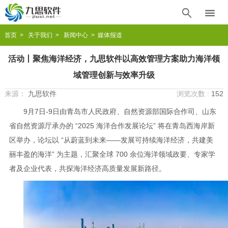


首页
>
关于我们
>
新闻中心
> 媒体报道
活动丨聚焦海洋经济，九思软件以高效管理方案助力海洋领
域管理创新与效率升级
来源：
九思软件
浏览次数 :
152
9
月
7
日
-9
日由青岛市人民政府、自然资源部国际合作司、山东
省自然资源厅承办的
“2025
海洋合作发展论坛
”
将在青岛西海岸新
区举办，论坛以
“
从蔚蓝到未来
——
发展可持续海洋经济，共建美
丽丰盈的海洋
”
为主题，汇聚全球
700
余位海洋领域政要、专家学
者及企业代表，共探海洋经济高质量发展新路径。