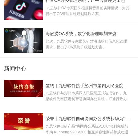
抖音OA办公管理系统，让平台管理更出色
九思软件OA专家团队根据抖音目前实际情况，为其
提出了OA管理系统规划建议方案。
海底捞OA系统，数字化管理即刻来袭
此次，九思软件专家团队针对海底捞的信息化管理
需求，提出了OA系统升级规划方案。
新闻中心
签约｜九思软件携手彭州市第四人民医院，打造一体化医院数智协同管控平台
九思软件与彭州市第四人民医院正式达成合作。九
思软件为医院定制智慧协同办公系统，打通行政办
公、财务管控、内控监管、业务系统对接全链路数
字化能力，助力医院推进内部管理精细化、流程规
范化、办公智慧化建设，赋能医院高质量发展。
荣誉丨九思软件自研协同办公系统获华为“鲲鹏技术认证书”！
九思软件自研产品“协同办公系统V10.0”顺利完成与
华为 Kunpeng 920 V200 相互兼容性测试并成功通
过认证，取得“鲲鹏技术认证书”，并被授