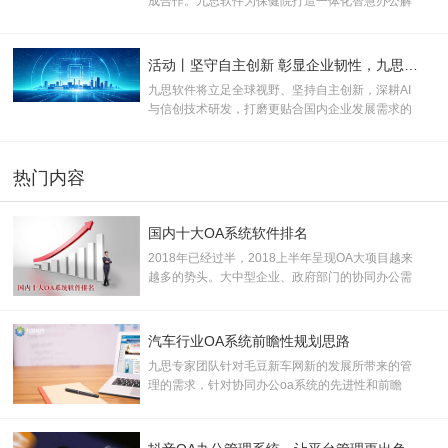
成合作。九思软件为保健院打造一体化智慧办公解
决方案，助力打破办公壁垒、优化管理流程、提升
运营效率，全面推动医院行政管理、运营管控与医
疗服务向数字化、规范化、智能化升级。
活动丨坚守自主创新 彰显企业韧性，九思软件助力产业数实融合
九思软件将立足全球视野、坚持自主创新，深耕AI
与信创技术研发，打磨更贴合国内企业发展需求的
数智化产品与服务，为新质生产力规模化发展注入
长效数字动能。
热门内容
国内十大OA系统软件排名
2018年已经过半，2018上半年呈现OA大项目越来
越多的势头。大中型企业、政府部门的协同办公需
求已开始全面爆发。据了解，约有千亿潜在OA市
场，加之中小企业市场需求逐步释放，市场空间巨
大， 产业前景广阔。
汽车行业OA系统前瞻性规划思路
九思专家团队针对毛豆新车网新的发展所带来的管
理的需求，针对协同办公oa系统的先进性和前瞻
性，提出了协同oa办公系统规划建议