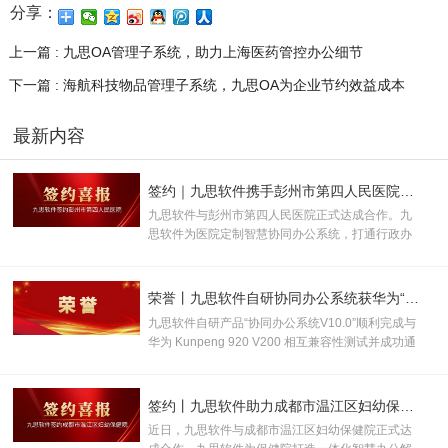
分享：
上一篇 : 九思OA管理子系统，助力上海医药管控办公细节
下一篇 : 海航科技物品管理子系统，九思OA为企业节约效益成本
最新内容
签约｜九思软件携手彭州市第四人民医院，打造一体化医院数智协同管控平台
九思软件与彭州市第四人民医院正式达成合作。九
思软件为医院定制智慧协同办公系统，打通行政办
公、财务管控、内控监管、业务系统对接全链路数
字化能力，助力医院推进内部管理精细化、流程规
范化、办公智慧化建设，赋能医院高质量发展。
荣誉丨九思软件自研协同办公系统获华为“鲲鹏技术认证书”！
九思软件自研产品“协同办公系统V10.0”顺利完成与
华为 Kunpeng 920 V200 相互兼容性测试并成功通
过认证，取得“鲲鹏技术认证书”，并被授
予“KUNPENG COMPATIBLE 证书及认证徽标的使
用权”。
签约丨九思软件助力成都市温江区妇幼保健院数智化升级
近日，九思软件与成都市温江区妇幼保健院正式达