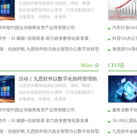
九思软件聚焦能源企业组织、流程、数据、
知识全场景协同办公需求，打造适配能源行
业集团化、合规化、多系统 . . .
软件签约国企河南商发资产运营有限公司
汽车行业OA
件：AI 赋能+信创筑基 助力政务数智化新发展
抖音OA办
 赋能・信创护航 九思软件助力政企智慧办公数字化转型
海底捞OA
More
CEO说
活动丨九思软件以数字化协同管理助力能源企业转型升
九思软件聚焦能源企业组织、流程、数据、
知识全场景协同办公需求，打造适配能源行
业集团化、合规化、多系统 . . .
软件签约国企河南商发资产运营有限公司
服务业数字
件：AI 赋能+信创筑基 助力政务数智化新发展
50-100
 赋能・信创护航 九思软件助力政企智慧办公数字化转型
九思软件金