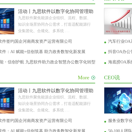
活动丨九思软件以数字化协同管理助力能源企业转型升
九思软件聚焦能源企业组织、流程、数据、
知识全场景协同办公需求，打造适配能源行
业集团化、合规化、多系统 . . .
软件签约国企河南商发资产运营有限公司
汽车行业OA
件：AI 赋能+信创筑基 助力政务数智化新发展
抖音OA办
 赋能・信创护航 九思软件助力政企智慧办公数字化转型
海底捞OA
More
CEO说
活动丨九思软件以数字化协同管理助力能源企业转型升
九思软件聚焦能源企业组织、流程、数据、
知识全场景协同办公需求，打造适配能源行
业集团化、合规化、多系统 . . .
软件签约国企河南商发资产运营有限公司
服务业数字
件：AI 赋能+信创筑基 助力政务数智化新发展
50-100