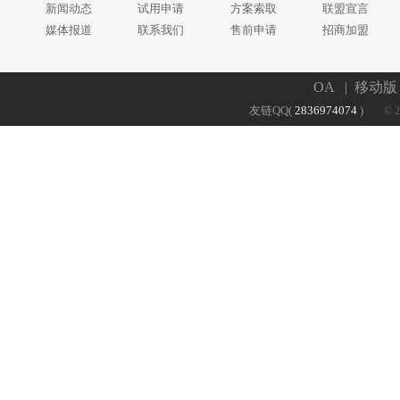
新闻动态
试用申请
方案索取
联盟宣言
媒体报道
联系我们
售前申请
招商加盟
OA
| 移动
友链QQ(
2836974074
)
© 