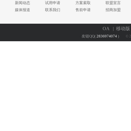
新闻动态
试用申请
方案索取
联盟宣言
媒体报道
联系我们
售前申请
招商加盟
OA
| 移动
友链QQ(
2836974074
)
© 