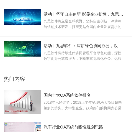
决方案，助力打破办公壁垒、优化管理流程、提升
运营效率，全面推动医院行政管理、运营管控与医
疗服务向数字化、规范化、智能化升级。
活动丨坚守自主创新 彰显企业韧性，九思软件助力产业数实融合
九思软件将立足全球视野、坚持自主创新，深耕AI
与信创技术研发，打磨更贴合国内企业发展需求的
数智化产品与服务，为新质生产力规模化发展注入
长效数字动能。
活动丨九思软件：深耕绿色协同办公，以数字化方案助推企业双碳转型
九思软件将持续迭代协同管理平台绿色功能，深挖
数字化办公减碳潜力，不断丰富无纸化办公、远程
协同等低碳应用场景，助力更多企业落地绿色办公
模式。
热门内容
国内十大OA系统软件排名
2018年已经过半，2018上半年呈现OA大项目越来
越多的势头。大中型企业、政府部门的协同办公需
求已开始全面爆发。据了解，约有千亿潜在OA市
场，加之中小企业市场需求逐步释放，市场空间巨
大， 产业前景广阔。
汽车行业OA系统前瞻性规划思路