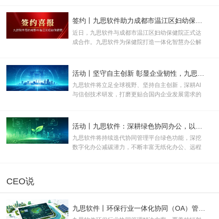
予“KUNPENG COMPATIBLE 证书及认证徽标的使
用权”。
签约丨九思软件助力成都市温江区妇幼保健院数智化升级
近日，九思软件与成都市温江区妇幼保健院正式达
成合作。九思软件为保健院打造一体化智慧办公解
决方案，助力打破办公壁垒、优化管理流程、提升
运营效率，全面推动医院行政管理、运营管控与医
疗服务向数字化、规范化、智能化升级。
活动丨坚守自主创新 彰显企业韧性，九思软件助力产业数实融合
九思软件将立足全球视野、坚持自主创新，深耕AI
与信创技术研发，打磨更贴合国内企业发展需求的
数智化产品与服务，为新质生产力规模化发展注入
长效数字动能。
活动丨九思软件：深耕绿色协同办公，以数字化方案助推企业双碳转型
九思软件将持续迭代协同管理平台绿色功能，深挖
数字化办公减碳潜力，不断丰富无纸化办公、远程
协同等低碳应用场景，助力更多企业落地绿色办公
模式。
CEO说
九思软件丨环保行业一体化协同（OA）管理解决方案