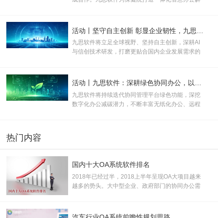
决方案，助力打破办公壁垒、优化管理流程、提升
运营效率，全面推动医院行政管理、运营管控与医
疗服务向数字化、规范化、智能化升级。
活动丨坚守自主创新 彰显企业韧性，九思软件助力产业数实融合
九思软件将立足全球视野、坚持自主创新，深耕AI
与信创技术研发，打磨更贴合国内企业发展需求的
数智化产品与服务，为新质生产力规模化发展注入
长效数字动能。
活动丨九思软件：深耕绿色协同办公，以数字化方案助推企业双碳转型
九思软件将持续迭代协同管理平台绿色功能，深挖
数字化办公减碳潜力，不断丰富无纸化办公、远程
协同等低碳应用场景，助力更多企业落地绿色办公
模式。
热门内容
国内十大OA系统软件排名
2018年已经过半，2018上半年呈现OA大项目越来
越多的势头。大中型企业、政府部门的协同办公需
求已开始全面爆发。据了解，约有千亿潜在OA市
场，加之中小企业市场需求逐步释放，市场空间巨
大， 产业前景广阔。
汽车行业OA系统前瞻性规划思路