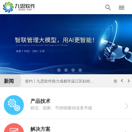


新闻


签约｜九思软件携手彭州市第四人民医院，打造一体化医院数智协同管控平台
签约丨九思软件助力成都市温江区妇幼保健院数智化升级
签约丨九
产品技术

前沿、创新、可持续驱动业务升级
解决方案