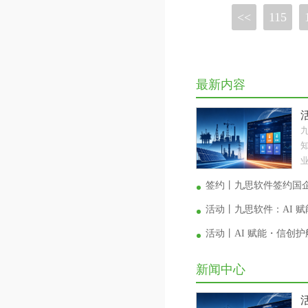
<<
115
最新内容
业
签约丨九思软件签约国
活动丨九思软件：AI 
活动丨AI 赋能・信创
新闻中心