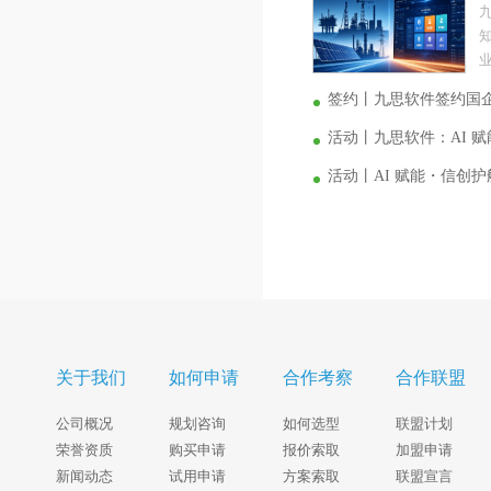
业
签约丨九思软件签约国
活动丨九思软件：AI 
活动丨AI 赋能・信创
关于我们
如何申请
合作考察
合作联盟
公司概况
规划咨询
如何选型
联盟计划
荣誉资质
购买申请
报价索取
加盟申请
新闻动态
试用申请
方案索取
联盟宣言