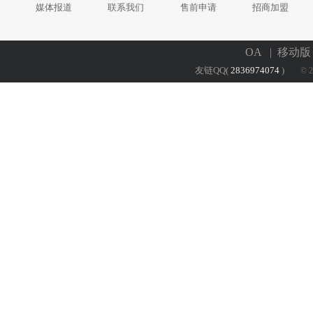
媒体报道
联系我们
售前申请
招商加盟
OA
| 移动
友链QQ(
2836974074
)
© 