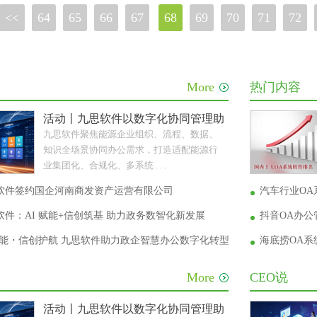
<<
64
65
66
67
68
69
70
71
72
More
热门内容
活动丨九思软件以数字化协同管理助力能源企业转型升
九思软件聚焦能源企业组织、流程、数据、
知识全场景协同办公需求，打造适配能源行
业集团化、合规化、多系统 . . .
软件签约国企河南商发资产运营有限公司
汽车行业OA
件：AI 赋能+信创筑基 助力政务数智化新发展
抖音OA办
 赋能・信创护航 九思软件助力政企智慧办公数字化转型
海底捞OA
More
CEO说
活动丨九思软件以数字化协同管理助力能源企业转型升