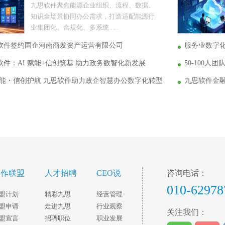
九思软件聚焦能源企业组织、流程、数据、
知识全场景协同办公需求，打造适配能源行
业集团化、合规化、多系统 . . .
软件签约国企河南商发资产运营有限公司
服务业数字
件：AI 赋能+信创筑基 助力政务数智化新发展
50-100
 赋能・信创护航 九思软件助力政企智慧办公数字化转型
九思软件金
合作联盟
人才招聘
CEO说
咨询电话：
010-62978
盟计划
精彩九思
经营管理
盟申请
走进九思
行业观察
关注我们：
盟宣言
招聘职位
职业发展