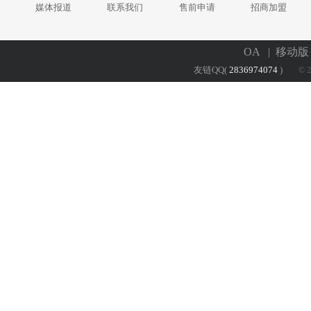
媒体报道
联系我们
售前申请
招商加盟
OA
| 移动
友链QQ(
2836974074
)
© 