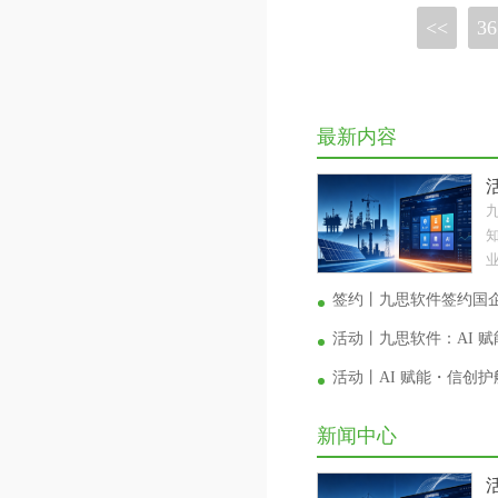
<<
36
最新内容
业
签约丨九思软件签约国
活动丨九思软件：AI 
活动丨AI 赋能・信创
新闻中心