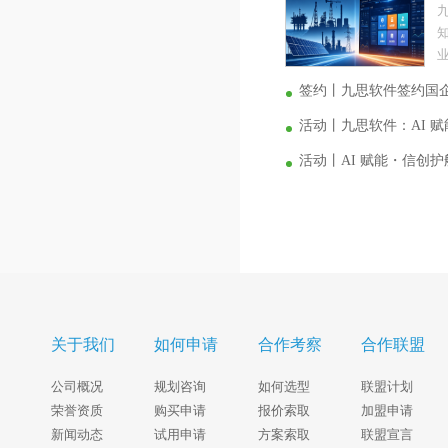
业
签约丨九思软件签约国
活动丨九思软件：AI 
活动丨AI 赋能・信创
关于我们
如何申请
合作考察
合作联盟
公司概况
规划咨询
如何选型
联盟计划
荣誉资质
购买申请
报价索取
加盟申请
新闻动态
试用申请
方案索取
联盟宣言