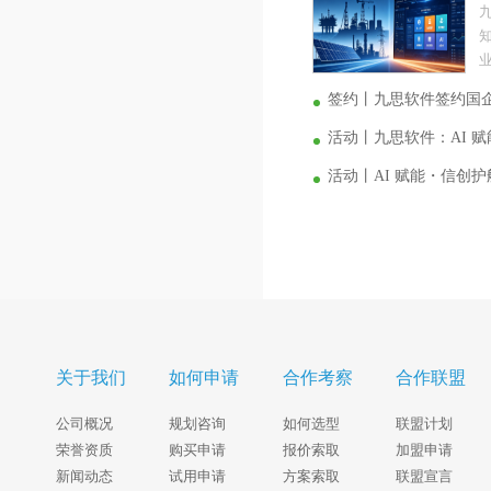
业
签约丨九思软件签约国
活动丨九思软件：AI 
活动丨AI 赋能・信创
关于我们
如何申请
合作考察
合作联盟
公司概况
规划咨询
如何选型
联盟计划
荣誉资质
购买申请
报价索取
加盟申请
新闻动态
试用申请
方案索取
联盟宣言