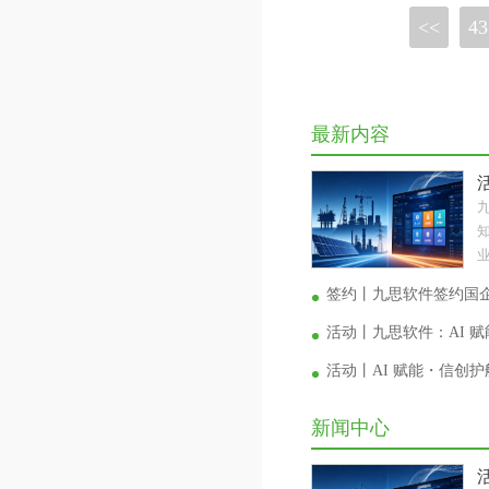
<<
43
最新内容
业
签约丨九思软件签约国
活动丨九思软件：AI 
活动丨AI 赋能・信创
新闻中心