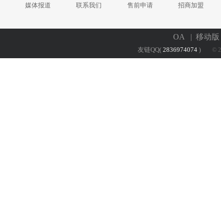
媒体报道
联系我们
售前申请
招商加盟
OA
| 移动
友链QQ(
2836974074
)
© 