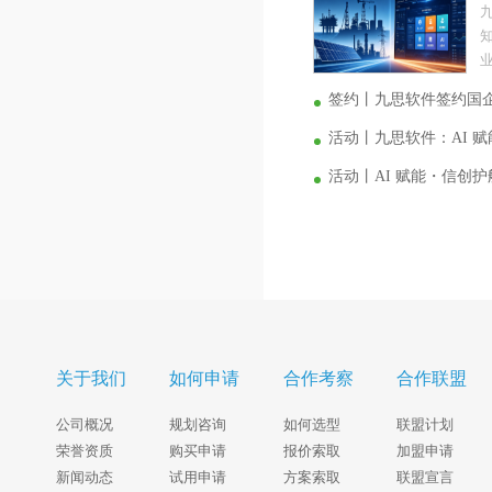
业
签约丨九思软件签约国
活动丨九思软件：AI 
活动丨AI 赋能・信创
关于我们
如何申请
合作考察
合作联盟
公司概况
规划咨询
如何选型
联盟计划
荣誉资质
购买申请
报价索取
加盟申请
新闻动态
试用申请
方案索取
联盟宣言