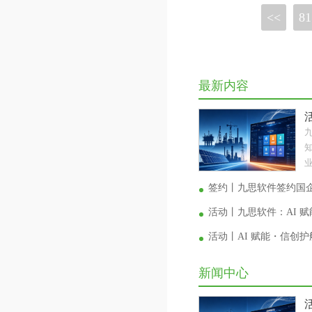
<<
81
最新内容
业
签约丨九思软件签约国
活动丨九思软件：AI 
活动丨AI 赋能・信创
新闻中心