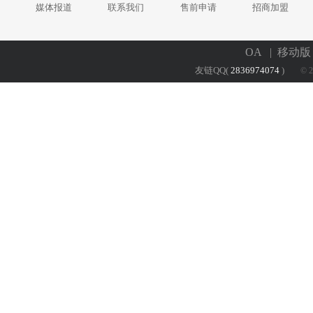
媒体报道
联系我们
售前申请
招商加盟
OA
| 移动
友链QQ(
2836974074
)
© 